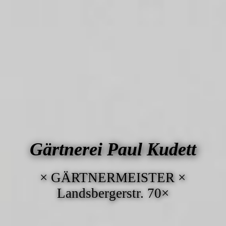
Gärtnerei Paul Kudett
× GÄRTNER­MEISTER ×
Landsbergerstr. 70×